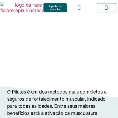
Agende sua
Consulta
Como funciona
Sobre mim
Feedbacks
Dúvidas
Tratamentos
O Pilates é um dos métodos mais completos e
seguros de fortalecimento muscular, indicado
para todas as idades. Entre seus maiores
benefícios está a ativação da musculatura